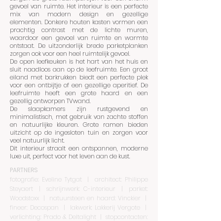
gevoel van ruimte. Het interieur is een perfecte
mix van modern design en gezellige
elementen. Donkere houten kasten vormen een
prachtig contrast met de lichte muren,
waardoor een gevoel van ruimte en warmte
ontstaat. De uitzonderlijk brede parketplanken
zorgen ook voor een heel ruimtelijk gevoel.
De open leefkeuken is het hart van het huis en
sluit naadloos aan op de leefruimte. Een groot
eiland met barkrukken biedt een perfecte plek
voor een ontbijtje of een gezellige aperitief. De
leefruimte heeft een grote haard en een
gezellig ontworpen TVwand.
De slaapkamers zijn rustgevend en
minimalistisch, met gebruik van zachte stoffen
en natuurlijke kleuren. Grote ramen bieden
uitzicht op de ingesloten tuin en zorgen voor
veel natuurlijk licht.
Dit interieur straalt een ontspannen, moderne
luxe uit, perfect voor het leven aan de kust.
PARTNERS
fotografie: Eveline Tytgat | architect: Philippe
Steyaert | schrijnwerk: C-interieur | parket:
Woodstoxx | natuursteen en haard: Vinckier |
fineer: Decospan | lakwerk: Lakkerij Vergote |
verlichting: Prado & Deltalight | stopcontacten: